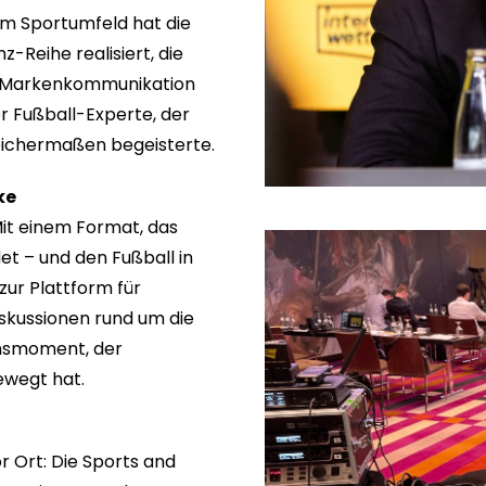
im Sportumfeld hat die
-Reihe realisiert, die
he Markenkommunikation
r Fußball-Experte, der
eichermaßen begeisterte.
ke
Mit einem Format, das
et – und den Fußball in
zur Plattform für
iskussionen rund um die
onsmoment, der
ewegt hat.
r Ort: Die Sports and