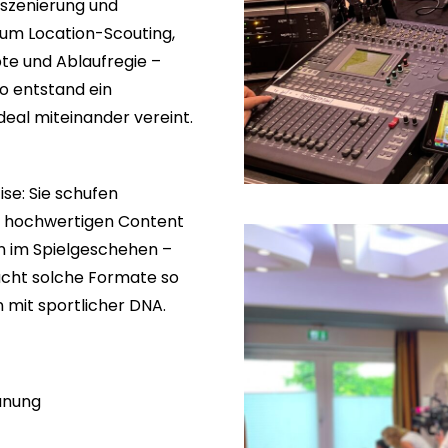
szenierung und
um Location-Scouting,
te und Ablaufregie –
o entstand ein
deal miteinander vereint.
se: Sie schufen
en hochwertigen Content
en im Spielgeschehen –
cht solche Formate so
mit sportlicher DNA.
anung