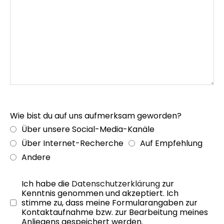
Ein Online-Ticketingtool ist nicht nur eine
technische Lösung, sondern ein unverzichtbares
Instrument, um in der heutigen Sponsoring-
Landschaft erfolgreich und rechtssicher zu agieren.
Lassen Sie uns gemeinsam Ihre Prozesse optimieren
und Ihre Sponsoring-Partnerschaften auf das
nächste Level heben.
Wie bist du auf uns aufmerksam geworden?
Über unsere Social-Media-Kanäle
Über Internet-Recherche
Auf Empfehlung
Andere
Ich habe die
Datenschutzerklärung
zur
Kenntnis genommen und akzeptiert. Ich
stimme zu, dass meine Formularangaben zur
Kontaktaufnahme bzw. zur Bearbeitung meines
Anliegens gespeichert werden.