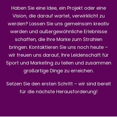
dokumentiert und kann jederzeit rechtlich
Haben Sie eine Idee, ein Projekt oder eine
einwandfrei nachverfolgt werden.
Vision, die darauf wartet, verwirklicht zu
werden? Lassen Sie uns gemeinsam kreativ
Transparenz und Compliance
sind in der
werden und außergewöhnliche Erlebnisse
heutigen Unternehmenswelt nicht mehr optional,
schaffen, die Ihre Marke zum Strahlen
sondern Pflicht. Unser Tool sorgt dafür, dass jede
bringen. Kontaktieren Sie uns noch heute –
Ticketvergabe fair und regelkonform abläuft, und
wir freuen uns darauf, Ihre Leidenschaft für
stellt sicher, dass alle Partner den gleichen Zugang
Sport und Marketing zu teilen und zusammen
zu wertvollen Sponsoring-Erlebnissen haben. Dies
großartige Dinge zu erreichen.
schafft Vertrauen und stärkt Ihre
Setzen Sie den ersten Schritt – wir sind bereit
Geschäftsbeziehungen nachhaltig.
für die nächste Herausforderung!
Gleichzeitig bietet unser Tool die Möglichkeit zur
Individualisierung
. Jede Partnerschaft ist
einzigartig, und so sollte auch der Prozess der