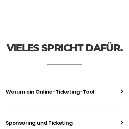
VIELES SPRICHT DAFÜR.
Warum ein Online-Ticketing-Tool
In der heutigen Welt des Sponsorings ist ein
modernes
Online-Ticketingtool
unerlässlich, um
Sponsoring und Ticketing
die Herausforderungen von
Transparenz
,